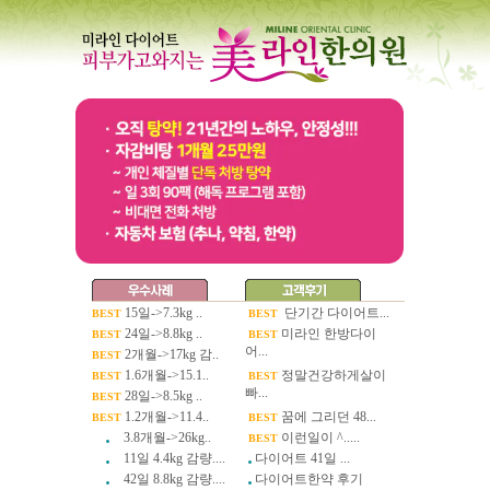
15일->7.3kg ..
단기간 다이어트...
BEST
BEST
24일->8.8kg ..
미라인 한방다이
BEST
BEST
어...
2개월->17kg 감..
BEST
1.6개월->15.1..
정말건강하게살이
BEST
BEST
빠...
28일->8.5kg ..
BEST
1.2개월->11.4..
꿈에 그리던 48...
BEST
BEST
3.8개월->26kg..
이런일이 ^.....
BEST
11일 4.4kg 감량....
다이어트 41일 ...
42일 8.8kg 감량....
다이어트한약 후기