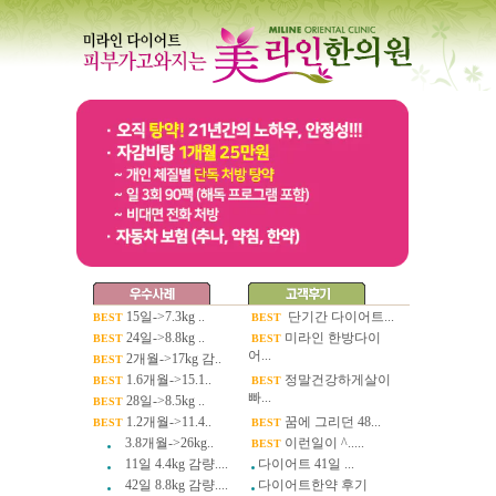
15일->7.3kg ..
단기간 다이어트...
BEST
BEST
24일->8.8kg ..
미라인 한방다이
BEST
BEST
어...
2개월->17kg 감..
BEST
1.6개월->15.1..
정말건강하게살이
BEST
BEST
빠...
28일->8.5kg ..
BEST
1.2개월->11.4..
꿈에 그리던 48...
BEST
BEST
3.8개월->26kg..
이런일이 ^.....
BEST
11일 4.4kg 감량....
다이어트 41일 ...
42일 8.8kg 감량....
다이어트한약 후기