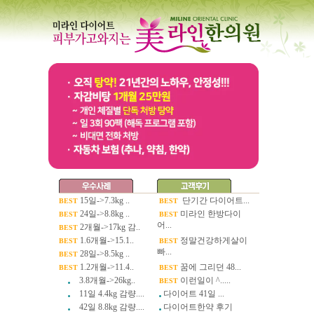
15일->7.3kg ..
단기간 다이어트...
BEST
BEST
24일->8.8kg ..
미라인 한방다이
BEST
BEST
어...
2개월->17kg 감..
BEST
1.6개월->15.1..
정말건강하게살이
BEST
BEST
빠...
28일->8.5kg ..
BEST
1.2개월->11.4..
꿈에 그리던 48...
BEST
BEST
3.8개월->26kg..
이런일이 ^.....
BEST
11일 4.4kg 감량....
다이어트 41일 ...
42일 8.8kg 감량....
다이어트한약 후기