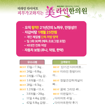
15일->7.3kg ..
단기간 다이어트...
BEST
BEST
24일->8.8kg ..
미라인 한방다이
BEST
BEST
어...
2개월->17kg 감..
BEST
1.6개월->15.1..
정말건강하게살이
BEST
BEST
빠...
28일->8.5kg ..
BEST
1.2개월->11.4..
꿈에 그리던 48...
BEST
BEST
3.8개월->26kg..
이런일이 ^.....
BEST
11일 4.4kg 감량....
다이어트 41일 ...
42일 8.8kg 감량....
다이어트한약 후기