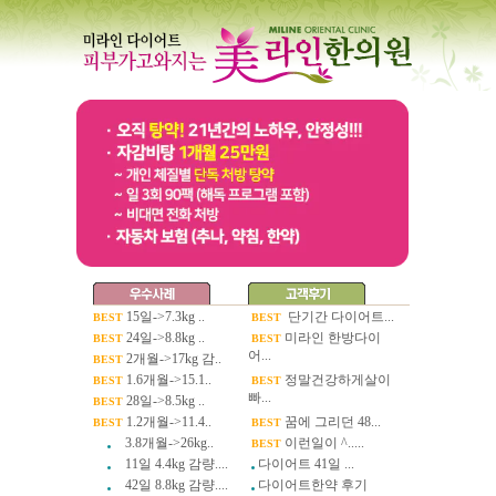
15일->7.3kg ..
단기간 다이어트...
BEST
BEST
24일->8.8kg ..
미라인 한방다이
BEST
BEST
어...
2개월->17kg 감..
BEST
1.6개월->15.1..
정말건강하게살이
BEST
BEST
빠...
28일->8.5kg ..
BEST
1.2개월->11.4..
꿈에 그리던 48...
BEST
BEST
3.8개월->26kg..
이런일이 ^.....
BEST
11일 4.4kg 감량....
다이어트 41일 ...
42일 8.8kg 감량....
다이어트한약 후기