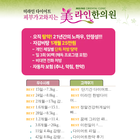
15일->7.3kg ..
단기간 다이어트...
BEST
BEST
24일->8.8kg ..
미라인 한방다이
BEST
BEST
어...
2개월->17kg 감..
BEST
1.6개월->15.1..
정말건강하게살이
BEST
BEST
빠...
28일->8.5kg ..
BEST
1.2개월->11.4..
꿈에 그리던 48...
BEST
BEST
3.8개월->26kg..
이런일이 ^.....
BEST
11일 4.4kg 감량....
다이어트 41일 ...
42일 8.8kg 감량....
다이어트한약 후기