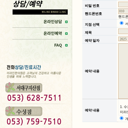
상담/예약
...
비밀 번호
MILINE BIMAN CLINIC
...
핸드폰번호
핸드폰
온라인상담
...
지점 선택
온라인예약
...
제목
...
예약 일자
FAQ
...
예약 내용
1. 
...
예약 내용
미라인
와 
* 수
접속 