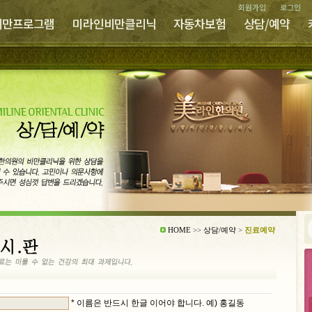
회원가입
로그인
비만프로그램
미라인비만클리닉
자동차보험
상담/예약
 & 오시는길
진료안내
병원둘러보기
미라인 비만치료법
미라인 비만프로그램 특징
체질과 비만
비만 유형별 특징
비만진단
생활다이어트
칼로리북
추나 운동치료
어혈한약
약침
온라인상담
온라인예약
우수사례
고객후기
HOME
>>
상담/예약
>
진료예약
* 이름은 반드시 한글 이어야 합니다. 예) 홍길동